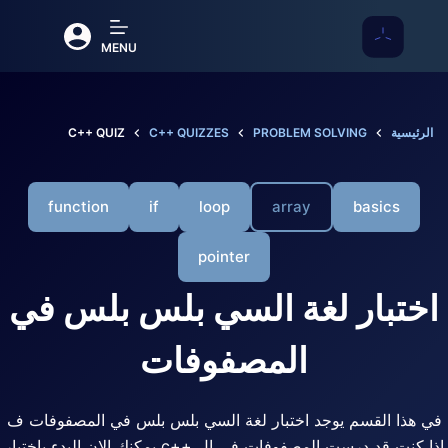
لتجاوز
جرب منصتنا الجديدة، ستجد فيها تحديات
لى
مدعومة بالذكاء الاصطناعي و وظايف و
Nouvil
MENU
لمحتوى
مجتمع كامل للمناقشة
الرئيسية
PROBLEM SOLVING
C++ QUIZZES
C++ QUIZ
function
if
loop
array
basics
pointer
اختبار لغة السي بلس بلس في
المصفوفات
في هذا القسم يوجد اختبار لغة السي بلس بلس في المصفوفات ف
اذا كنت قد درست المصفوفات في ال ++c يمكنك الان البدء باختبار