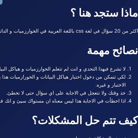
ماذا ستجد هنا ؟
اكثر من 20 سؤال في لغة css باللغة العربية في الخوارزميات و الداتاستركشر معدة باحترافية عالية لتناسب الطالب الذي درس هذا التخصص و يريد قياس مستواه
نصائح مهمة
لا تشرع فيهذا التحدي و انت لم تتعلم الخوارزميات و هياكل الب
لكي تتمكن من دخول اختبار هياكل البيانات و الخورازميات هذا ي
الاختبار و غيره.
خذ وقتك ولا تتعجل في الاجابة على اي سؤال حتى لا تخطئ.
اذا اخطأت في الاجابة هذا ليس معناه ان مستواك سيئ و انك فا
كيف تتم حل المشكلات؟