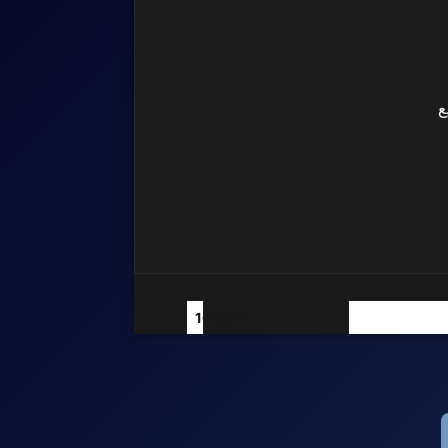
ع
1645