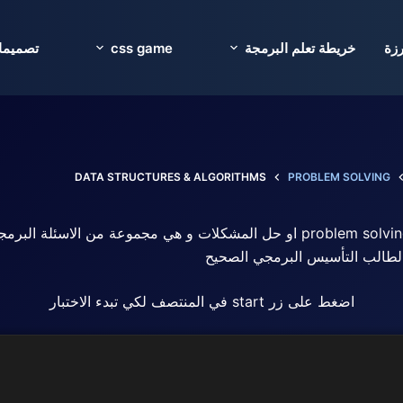
فيها تحديات مدعومة بالذكاء الاصطناعي و وظايف و مجتمع كا
رزة
خريطة تعلم البرمجة
css game
تصميما
DATA STRUCTURES & ALGORITHMS
PROBLEM SOLVING
اذا كنت قد درست البرمجة فيجب ان يكون قد مر عليك مصطلع الـ problem solving او
 الطالب التأسيس البرمجي الصحيح
اضغط على زر start في المنتصف لكي تبدء الاختبار