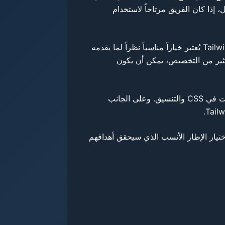
جاه. وبالمثل، إذا كان الفريق مرتاحاً لاستخدام
ثانياً، نوع المشروع يلعب دوراً مهماً في اتخاذ القرار. بالنسبة للمشاريع التي تتطلب تصاميم معقدة وديناميكية وتخصيصاً عالياً، فإن Tailwind يُعتبر خياراً مناسباً نظراً لما يقدمه
كثير من التخصيص، يمكن أن يكون
ولا بد من الإشارة إلى أن لكل إطار مزاياه وعيوبه. Tailwind يوفر تصاميم مخصصة وجميلة، إلا أنه قد يتطلب تعلم المزيد من المهارات في CSS والتنسيق. وعلى الجانب
تيار الإطار الأنسب الذي سيحقق أهدافهم