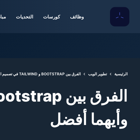
لتجاوز
جرب منصتنا الجديدة، ستجد 
لى
وظائف
كورسات
التحديات
مبا
لمحتوى
الرئيسية
تطوير الويب
الفرق بين BOOTSTRAP و TAILWIND في تصميم المواقع وأيهما أفضل
وأيهما أفضل