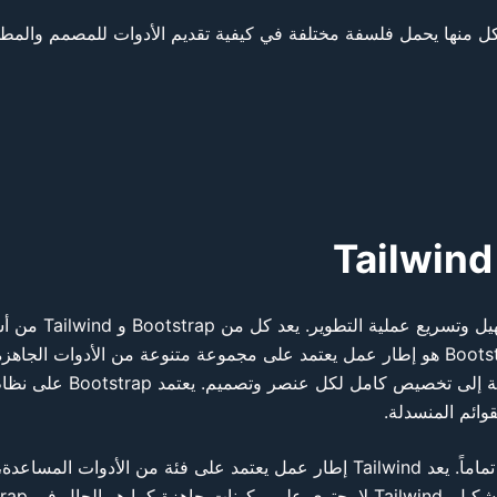
في عالم تصميم المواقع،
فلسفة مختلفة في كيفية تقديم الأدوات للمصمم والمطور. Bootstrap هو إطار عمل يعتمد على مجموعة م
قوائم المنسدلة.
من جهة أخرى، تركز Tailwind CSS على استراتيجيات مختلفة تماماً. يعد Tailwind إطار عمل يع