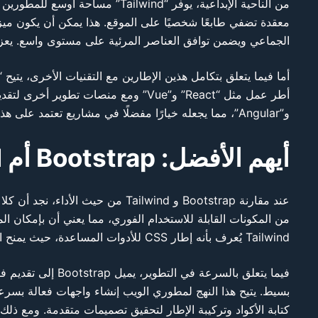
الجماعي ويضمن توافق العناصر المرئية على مستوى واسع. يعزز “Bootstrap” التحكم المركزي في التصميم ويضمن تماثل التجربة البصرية عبر مختلف أجزاء 
و”Angular”، مما يجعله خيارًا مفضلًا في مشاريع تعتمد على هذه التقنيات.
أيهم الأفضل: Bootstrap أم Tailwind؟
من المكونات القابلة للاستخدام الفوري، مما يعني أن بإمكان ا
Tailwind يُعرف بأنه إطار CSS للأدوات المساعدة، حيث يمنح المطورين مرونة أكبر في التخصيص، مما يتيح لهم بناء تصاميم فريدة بسهولة.
فيما يتعلق بالسرع
كتابة الأكواد وتركيبة الإطار لتحقيق تصميمات متقدمة. ومع ذلك، بمجرد أن ي