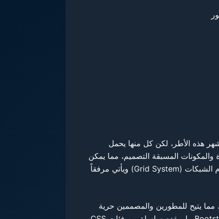
 تلعب أطر العمل دوراً محورياً في تسهيل وتسريع عملية التطوير. يعد كل من Bootstrap و Tailwind من أشهر هذه الأطر، لكن كل منها يحمل
تنوعة من الأدوات الجاهزة والمكونات المسبقة التصميم، مما يمكن
المصممين من بناء مواقع بجودة عالية وسرعة فائقة دون الحاجة إلى تخصيص كامل لكل عنصر وتصميم. يعتمد Bootstrap على نظام الشبكات (Grid System) ويأتي مرفقاً
تمد على فئة من الأدوات المساعدة، مما يتيح للمطورين والمصممين حرية
تصميم تخصيصات غنية وفريدة دون الالتزام بمكونات مسبقة التشكيل. Tailwind لا يحتوي على مكونات جاهزة كما هو الحال في Bootstrap، بل يقدم سلسلة من فئات CSS