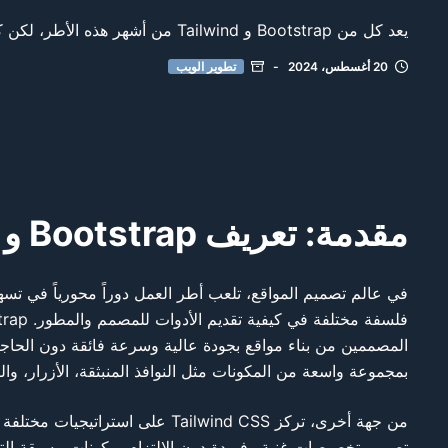
يعد كل من Bootstrap و Tailwind من أشهر هذه الأطر، لكن كل منها يحمل فلسفة مختلفة في كيفية تقديم الأدوات للمصمم والمطور
20 أغسطس، 2024
تطوير الويب
مقدمة: تعريف Bootstrap و Tailwind
بمجموعة واسعة من المكونات مثل النوافذ المنبثقة، الأزرار، وال