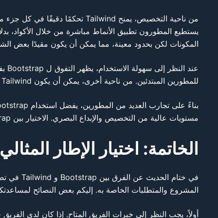
المكونات لكن بحدود معينة، مما يمكن أن يكون مقيدًا بعض ال
عند 
للمطورين المبتدئين. من ناحية أخرى، يمكن أن يكون Tailwind تحديًا أكبر في البداية، لكنه يصبح أكثر قوة ومرونة عند استخدامه لفترة معقولة.
مستويات عالية من التخصيص والإبداع البصري. الاختيار بين Bootstrap و Tailwind يعتمد بشكل أساسي على طبيعة المشروع ومتطلباته المحددة.
الخاتمة: اختيار الإطار المثا
في ختام ال
المشروع والمتطلبات الخاصة به. إليكم بعض النصائح لمساعدتك
أولاً، يجب النظر إلى خبرات الفريق المتاح. إذا كان لدى الفري