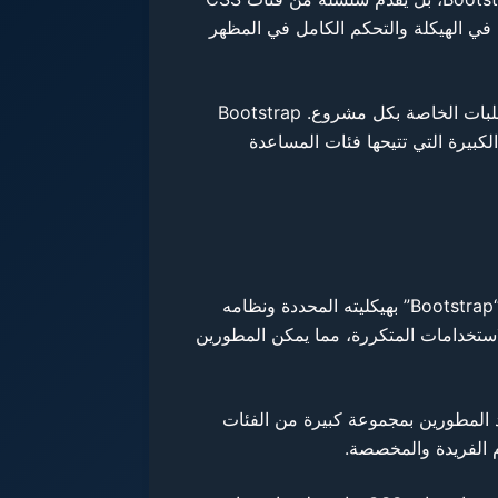
كونه يعطي المُصمم الحرية الكاملة في الهيكلة والتحكم الكامل في المظهر
إذاً، يظل الاختيار بين Bootstrap و Tailwind محل نقاش دائم بين المصممين والمطورين، ويعتمد بشكل كبير على الاحتياجات والمتطلبات الخاصة بكل مشروع. Bootstrap
هزة، في حين يمكن لمستخدمي Tailwind الاستفادة من المرونة الكبيرة التي تتيحها فئات المساعدة
تُعد “Bootstrap” و”Tailwind” من أشهر أطر العمل لتصميم المواقع على الويب، ولكل منهما طبيعته الخاصة وميزاته الفريدة. يتميز “Bootstrap” بهيكليته المحددة ونظامه
ر “Bootstrap” مجموعة من المكونات الجاهزة والاستخدامات المتكررة، مما يمكن المطورين
Ta” على تصميم قائم على الأدوات، حيث يُزوّد المطورين بمجموعة كبيرة من الفئات