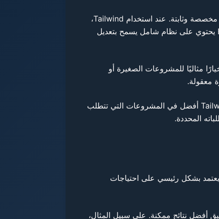
من ناحية التخصيص، يمنح Tailwind تحكمًا دقيقًا في كل جزء من الموقع، مما يجعله الخيار المثالي للمشروعات التي تتطلب تصاميم مخصصة وثابتة. عند استخدام Tailwind،
يستطيع المطورون تطبيق الأنماط مباشرة من خلال الأكواد، بدلاً من الاعتماد على مفاهيم التصميم المسبقة. في المقابل، Bootstrap يحتوي على نظام شامل يسمح بتعديل
مع، مما يجعله خيارًا مثاليًا للمشروعات الصغيرة أو
بناءً على تجارب العديد من المطورين، يفضل استخدام Bootstrap في المشروعات السريعة والقابلة للتطوير بسهولة، بينما يعتبر Tailwind أفضل في المشروعات التي تتطلب
دام أحد الإطارين يعتمد بشكل رئيسي على احتياجات
قيق أفضل نتائج ممكنة. على سبيل المثال،