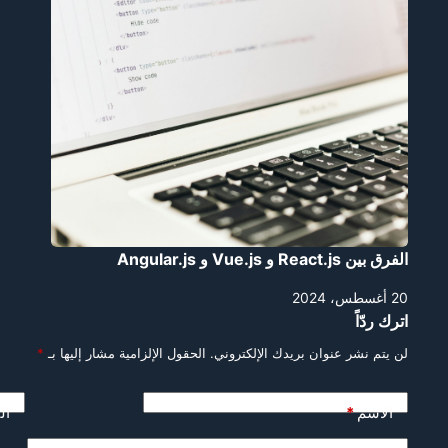
الفرق بين React.js و Vue.js و Angular.js
20 أغسطس، 2024
اترك ردّاً
لن يتم نشر عنوان بريدك الإلكتروني.
الحقول الإلزامية مشار إليها بـ
*
الاسم
*
ال