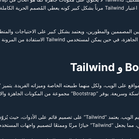
المرنة التي تسمح بإنشاء تصاميم فريدة بشكل أكثر حرية. يمكن اعتبار Tailwind مرناً بشكل كبير 
مناسب للذين يبحثون عن السرعة والكفاءة باستخدام المكونات الجا
المرن، الذي يُسهّل على المطورين إنشاء واجهات مستخدم متماسكة وسريعة. يوف
على الجانب الآخر، يقدم “Tailwind” نهجًا مختلفًا تمامًا في تصميم الويب. يعتمد “ilwind
المستخدم الفريدة والمخصصة.