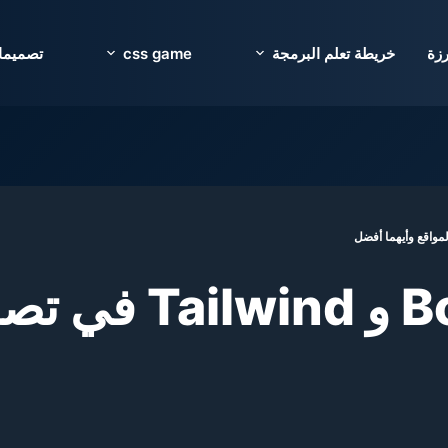
فيها تحديات مدعومة بالذكاء الاصطناعي و وظايف و مجتمع كا
رزة
خريطة تعلم البرمجة
css game
تصميما
الفرق بين Bootstrap