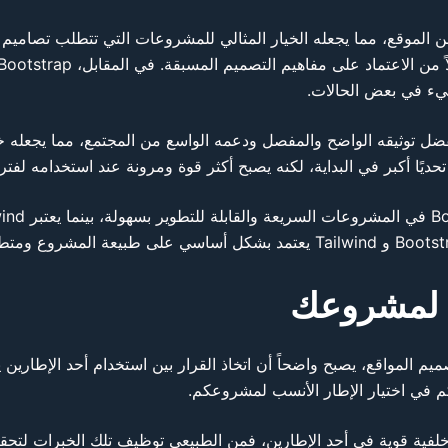
شيء في بعض الحالات.
النظر إلى سهولة الاستخدام، يظهر التفوق ل Bootstrap بفضل توثيقه الواضح والمفصل ودعمه الواسع من المجت
لي لمشروعك
حديث عن الفرق بين Bootstrap و Tailwind في تصميم المواقع، يصبح واضحاً أن اتخاذ القرار بين استخ
م في اختيار الإطار الأنسب لمشروعكم.
ق خلفية قوية في أحد الإطارين، فمن الطبيعي توظيف تلك الخبرات لتح