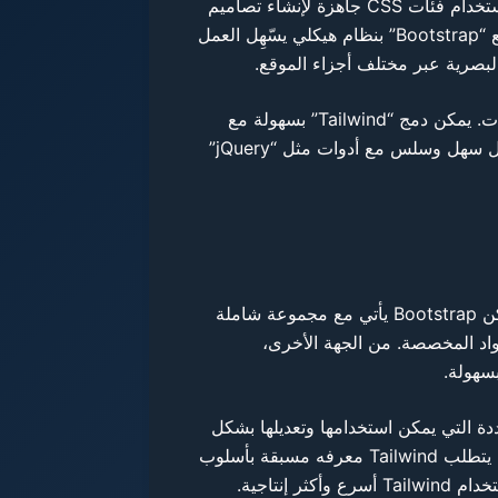
من الناحية الإبداعية، يوفر “Tailwind” مساحة أوسع للمطورين فيما يتعلق بالتحكم في التفاصيل الدقيقة للعناصر. يمكن للمطورين استخدام فئات CSS جاهزة لإنشاء تصاميم
معقدة تضفي طابعًا شخصيًا على الموقع. هذا يمكن أن يكون ميزة كبيرة في المشاريع التي تتطلب تميزًا وتفردًا كبيرين. بالمقابل، يتمتع “Bootstrap” بنظام هيكلي يسّهِل العمل
أما فيما يتعلق بتكامل هذين الإطارين مع التقنيات الأخرى، يتيح “Tailwind” مرونة عالية في هذا المجال نظرًا لبنيته القائمة على الأدوات. يمكن دمج “Tailwind” بسهولة مع
أطر عمل مثل “React” و”Vue” ومع منصات تطوير أخرى لتقديم تجربة مستخدم متميزة وفعالة. بالمقابل، يتميز “Bootstrap” بتكامل سهل وسلس مع أدوات مثل “jQuery”
عند مقارنة Bootstrap و Tailwind من حيث الأداء، نجد أن كلا الإطارين يوفران حلولاً موثوقة وسريعة لتطوير الواجهات الأمامية. ولكن Bootstrap يأتي مع مجموعة شاملة
واد المخصصة. من الجهة الأخرى،
 الجاهزة المتعددة التي يمكن استخدامها وتعديلها بشكل
بسيط. يتيح هذا النهج لمطوري الويب إنشاء واجهات فعالة بسرعة أكبر، مما يقلل بشكل كبير من وقت التطوير الإجمالي. في المقابل، يتطلب Tailwind معرفه مسبقة بأسلوب
نتاجية.