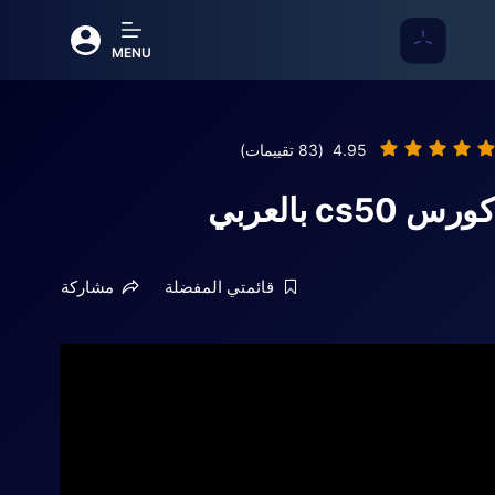
لتجاوز
جرب منصتنا الجديدة، ستجد فيها تحديات
لى
مدعومة بالذكاء الاصطناعي و وظايف و
Nouvil
MENU
لمحتوى
مجتمع كامل للمناقشة
4.95
(83 تقييمات)
كورس cs50 بالعربي
قائمتي المفضلة
مشاركة